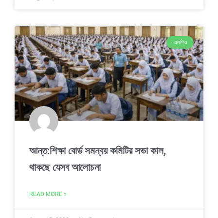
এমপিও
আন্ত:শিক্ষা বোর্ড সমন্বয় কমিটির সভা কাল,
থাকছে যেসব আলোচনা
READ MORE »