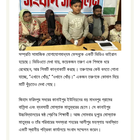
সম্প্রতি সামাজিক যোগাযোগমাধ্যম ফেসবুকে একটি ভিডিও ভাইরাল
হয়েছে। ভিডিওতে দেখা যায়, কয়েকজন তরুণ এক শিশুকে ধরে
রেখেছেন, আর শিশুটি কান্নাকাটি করছে। তরুণদের কেউ বলতে শোনা
যাচ্ছে, “এখানে খোঁড়,” “ওখানে খোঁড়।” একজন তরুণকে কোদাল দিয়ে
মাটি খুঁড়তেও দেখা গেছে।
জিহাদ ফরিদপুর সদরের কানাইপুর ইউনিয়নের বড় মাধবপুর গ্রামের
বাসিন্দা এবং ব্যবসায়ী মোস্তাক মাতুব্বরের ছেলে। সে কানাইপুর
উচ্চবিদ্যালয়ের ষষ্ঠ শ্রেণির শিক্ষার্থী। আজ সোমবার দুপুরে মোস্তাক
মাতুব্বর ও তাঁর পরিবারের সদস্যরা শহরের আলীপুর মহল্লায় অবস্থিত
একটি স্থানীয় পত্রিকা কার্যালয়ে সংবাদ সম্মেলন করেন।