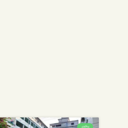
এমপিও