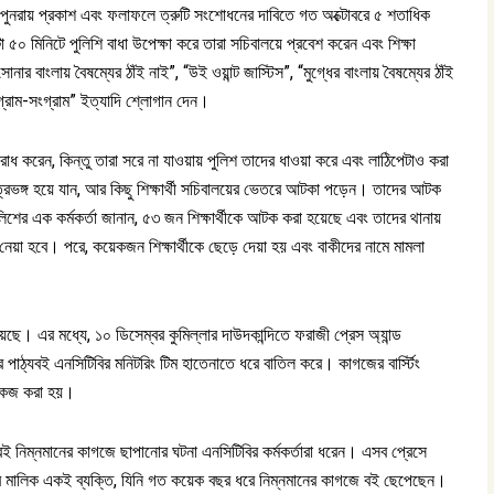
ফল পুনরায় প্রকাশ এবং ফলাফলে ত্রুটি সংশোধনের দাবিতে গত অক্টোবরে ৫ শতাধিক
টা ৫০ মিনিটে পুলিশি বাধা উপেক্ষা করে তারা সচিবালয়ে প্রবেশ করেন এবং শিক্ষা
নার বাংলায় বৈষম্যের ঠাঁই নাই”, “উই ওয়ান্ট জাস্টিস”, “মুগ্ধের বাংলায় বৈষম্যের ঠাঁই
গ্রাম-সংগ্রাম” ইত্যাদি শ্লোগান দেন।
োধ করেন, কিন্তু তারা সরে না যাওয়ায় পুলিশ তাদের ধাওয়া করে এবং লাঠিপেটাও করা
 ছত্রভঙ্গ হয়ে যান, আর কিছু শিক্ষার্থী সচিবালয়ের ভেতরে আটকা পড়েন। তাদের আটক
লিশের এক কর্মকর্তা জানান, ৫৩ জন শিক্ষার্থীকে আটক করা হয়েছে এবং তাদের থানায়
প নেয়া হবে। পরে, কয়েকজন শিক্ষার্থীকে ছেড়ে দেয়া হয় এবং বাকীদের নামে মামলা
ে। এর মধ্যে, ১০ ডিসেম্বর কুমিল্লার দাউদকান্দিতে ফরাজী প্রেস অ্যান্ড
 পাঠ্যবই এনসিটিবির মনিটরিং টিম হাতেনাতে ধরে বাতিল করে। কাগজের বার্স্টিং
শোকজ করা হয়।
বই নিম্নমানের কাগজে ছাপানোর ঘটনা এনসিটিবির কর্মকর্তারা ধরেন। এসব প্রেসে
সের মালিক একই ব্যক্তি, যিনি গত কয়েক বছর ধরে নিম্নমানের কাগজে বই ছেপেছেন।