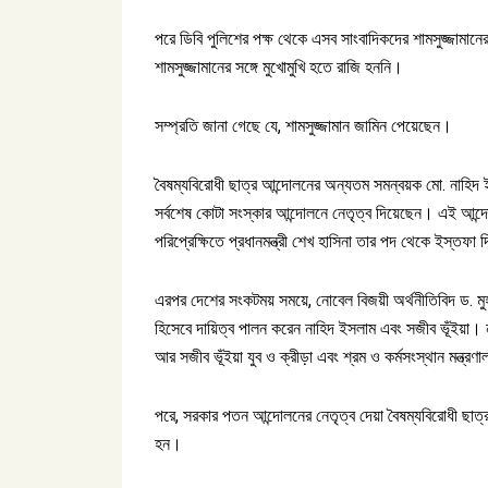
পরে ডিবি পুলিশের পক্ষ থেকে এসব সাংবাদিকদের শামসুজ্জামান
শামসুজ্জামানের সঙ্গে মুখোমুখি হতে রাজি হননি।
সম্প্রতি জানা গেছে যে, শামসুজ্জামান জামিন পেয়েছেন।
বৈষম্যবিরোধী ছাত্র আন্দোলনের অন্যতম সমন্বয়ক মো. নাহিদ ইসল
সর্বশেষ কোটা সংস্কার আন্দোলনে নেতৃত্ব দিয়েছেন। এই আন
পরিপ্রেক্ষিতে প্রধানমন্ত্রী শেখ হাসিনা তার পদ থেকে ইস্তফ
এরপর দেশের সংকটময় সময়ে, নোবেল বিজয়ী অর্থনীতিবিদ ড. মুহাম
হিসেবে দায়িত্ব পালন করেন নাহিদ ইসলাম এবং সজীব ভূঁইয়া। না
আর সজীব ভূঁইয়া যুব ও ক্রীড়া এবং শ্রম ও কর্মসংস্থান মন্ত্র
পরে, সরকার পতন আন্দোলনের নেতৃত্ব দেয়া বৈষম্যবিরোধী ছাত
হন।