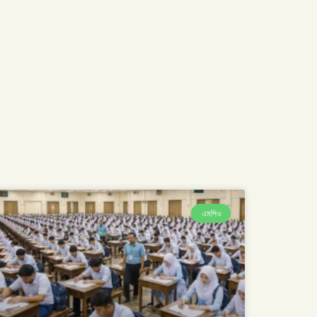
এমপিও