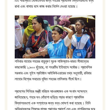
এই পরিস্থিতি মোকাবেলার জন্য শহরের প্রাথমিক বিদ্যালয়গুলো বন্ধ
রাখা এবং বাসায় বসে কাজ করার নির্দেশ দেওয়া হয়েছে।
শনিবার লাহোর শহরের বায়ুদূষণ সূচক পাকিস্তান-ভারত সীমান্তের
কাছাকাছি ১,৯০০ ছুঁয়েছে, যা শহরটির ইতিহাসে সর্বোচ্চ। প্রাদেশিক
সরকার এবং সুইস প্রতিষ্ঠান আইকিউএয়ারের তথ্য অনুযায়ী, রবিবার
লাহোর বিশ্বের সবচেয়ে দূষিত শহরের তালিকায় শীর্ষে ছিল।
প্রদেশের সিনিয়র মন্ত্রী মরিয়ম আওরঙ্গজেব এক সংবাদ সম্মেলনে
জানিয়েছেন, শহরে ঘন ধোঁয়াশা ছড়িয়ে পড়ার কারণে প্রাথমিক
বিদ্যালয়গুলো এক সপ্তাহের জন্য বন্ধ ঘোষণা করা হয়েছে। তিনি
অভিভাবকদের শিশুদের মাস্ক পরানোর পরামর্শ দেন এবং নাগরিকদের ঘরে