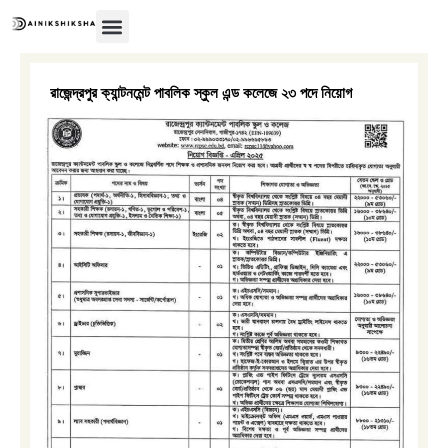
Skip
to
content
অন্তর্বর্তীকালীন সরকার
রাজেন্দ্রপুর ক্যান্টনমেন্ট পাবলিক স্কুল এন্ড কলেজে ২৩ পদে নিয়ােগ