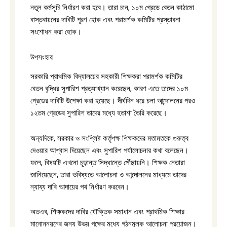
নতুন কর্মসূচি নির্ধারণ করা হবে। তারা চান, ১০ম গ্রেডে বেতন কাঠামো
বাস্তবায়নের দাবিটি পূরণ হোক এবং পরামর্শক কমিটির প্রস্তাবনা
সংশোধন করা হোক।
উপসংহার
সরকারি প্রাথমিক বিদ্যালয়ের সহকারী শিক্ষকরা পরামর্শক কমিটির
বেতন বৃদ্ধির সুপারিশ প্রত্যাখ্যান করেছেন, কারণ এতে তাদের ১০ম
গ্রেডের দাবিটি উপেক্ষা করা হয়েছে। দীর্ঘদিন ধরে চলা আন্দোলনের পরও
১২তম গ্রেডের সুপারিশ তাদের মধ্যে হতাশা তৈরি করেছে।
অন্যদিকে, সরকার ও সংশ্লিষ্ট কর্তৃপক্ষ শিক্ষকদের মতামতকে গুরুত্ব
দেওয়ার আশ্বাস দিয়েছেন এবং সুপারিশ পর্যালোচনার কথা বলেছেন।
ফলে, বিষয়টি এখনো চূড়ান্ত সিদ্ধান্তে পৌঁছায়নি। শিক্ষক নেতারা
জানিয়েছেন, তারা ভবিষ্যতে আলোচনা ও আন্দোলনের মাধ্যমে তাদের
ন্যায্য দাবি আদায়ের পথ নির্ধারণ করবেন।
অতএব, শিক্ষকদের দাবির যৌক্তিক সমাধান এবং প্রাথমিক শিক্ষার
মানোন্নয়নের জন্য উভয় পক্ষের মধ্যে গঠনমূলক আলোচনা প্রয়োজন।