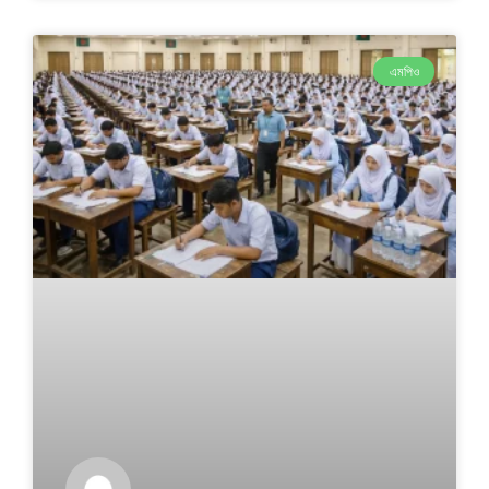
এমপিও