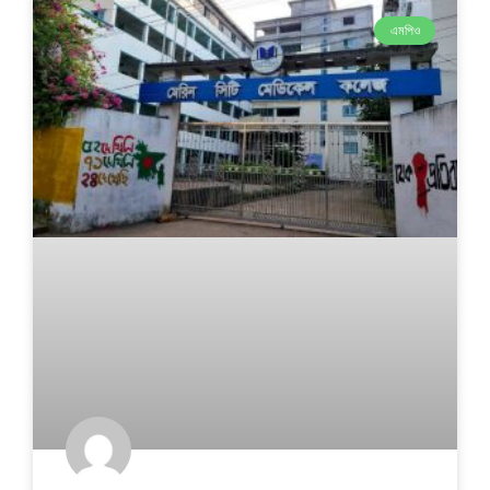
এমপিও