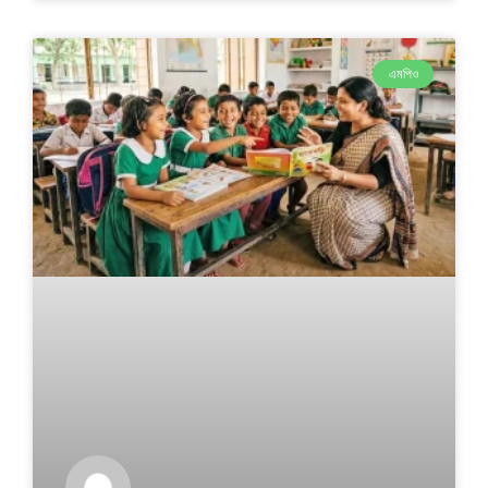
এমপিও