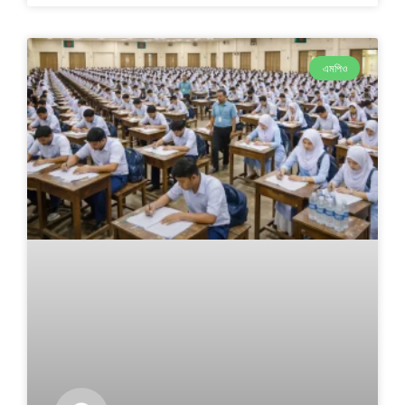
এমপিও