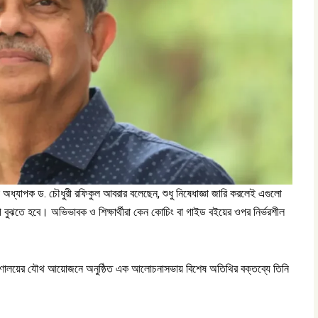
া অধ্যাপক ড. চৌধুরী রফিকুল আবরার বলেছেন, শুধু নিষেধাজ্ঞা জারি করলেই এগুলো
 বুঝতে হবে। অভিভাবক ও শিক্ষার্থীরা কেন কোচিং বা গাইড বইয়ের ওপর নির্ভরশীল
া মন্ত্রণালয়ের যৌথ আয়োজনে অনুষ্ঠিত এক আলোচনাসভায় বিশেষ অতিথির বক্তব্যে তিনি