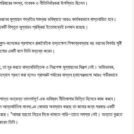
শিক্ষা পরিবারের সদস্য, গবেষক ও নীতিনির্ধারকরা উপস্থিত ছিলেন।
ুই ধরনের মূল্যায়ন পদ্ধতির সমন্বয় ভবিষ্যতে আরও কার্যকরভাবে বাস্তবায়িত হবে।
 একটি বিস্তৃত মূল্যায়ন প্রক্রিয়া ইতোমধ্যেই চলমান রয়েছে।
কুল-কলেজের প্রশাসনে রাজনৈতিক হস্তক্ষেপ শিক্ষাব্যবস্থায় বড় ধরনের বিপর্যয় সৃষ্টি
ুলোর একটি বলে তিনি মন্তব্য করেন।
ছে, তা দূর করতে বাস্তবভিত্তিক ও নিরপেক্ষ মূল্যায়নের বিকল্প নেই। অভিভাবক,
দ্যোগ গ্রহণ করা হলেও গ্রাসরুট পর্যায়ের বাস্তব চ্যালেঞ্জগুলো আরও গভীরভাবে
উপাত্ত অত্যন্ত তাৎপর্যপূর্ণ এবং ভবিষ্যৎ নীতিমালার ভিত্তি হিসেবে কাজ করবে।
মান আন্তর্জাতিক মানদণ্ডে কোথায় অবস্থান করছে তা জানার জন্য সরকার একটি
রু করেছে। “আমরা হয়তো নিচের দিকে থাকতে পারি—তাতে সমস্যা নেই। অন্তত বুঝতে
করেন তিনি।