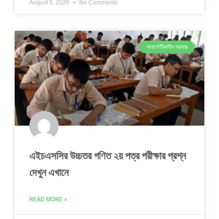
August 5, 2026
No Comments
অন্তর্বর্তীকালীন সরকার
এইচএসসির উচ্চতর গণিত ২য় পত্র পরীক্ষার প্রশ্ন
দেখুন এখানে
READ MORE »