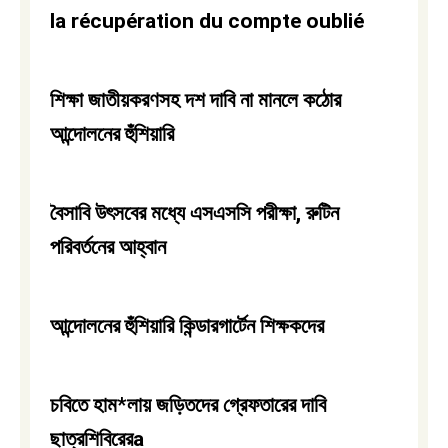
la récupération du compte oublié
শিক্ষা জাতীয়করণসহ দশ দাবি না মানলে কঠোর
আন্দোলনের হুঁশিয়ারি
বৈসাবি উৎসবের মধ্যে এসএসসি পরীক্ষা, রুটিন
পরিবর্তনের আহ্বান
আন্দোলনের হুঁশিয়ারি কিন্ডারগার্টেন শিক্ষকদের
চবিতে হাম*লায় জড়িতদের গ্রেফতারের দাবি
ছাত্রশিবিরেরa