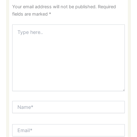
Your email address will not be published.
Required
fields are marked
*
Type
here..
Name*
Email*