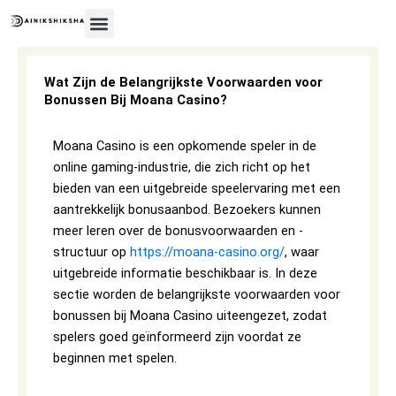
Skip
to
content
Wat Zijn de Belangrijkste Voorwaarden voor
Bonussen Bij Moana Casino?
Moana Casino is een opkomende speler in de
online gaming-industrie, die zich richt op het
bieden van een uitgebreide speelervaring met een
aantrekkelijk bonusaanbod. Bezoekers kunnen
meer leren over de bonusvoorwaarden en -
structuur op
https://moana-casino.org/
, waar
uitgebreide informatie beschikbaar is. In deze
sectie worden de belangrijkste voorwaarden voor
bonussen bij Moana Casino uiteengezet, zodat
spelers goed geïnformeerd zijn voordat ze
beginnen met spelen.