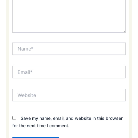
Name*
Email*
Website
Save my name, email, and website in this browser
for the next time I comment.