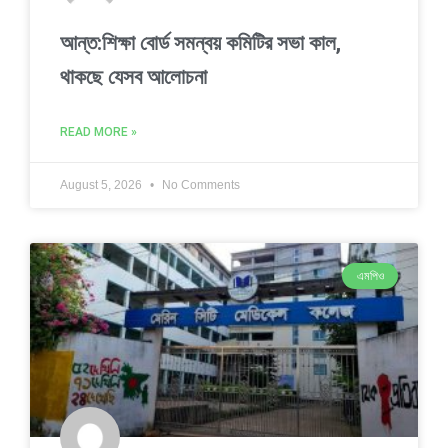
আন্ত:শিক্ষা বোর্ড সমন্বয় কমিটির সভা কাল,
থাকছে যেসব আলোচনা
READ MORE »
August 5, 2026
No Comments
এমপিও