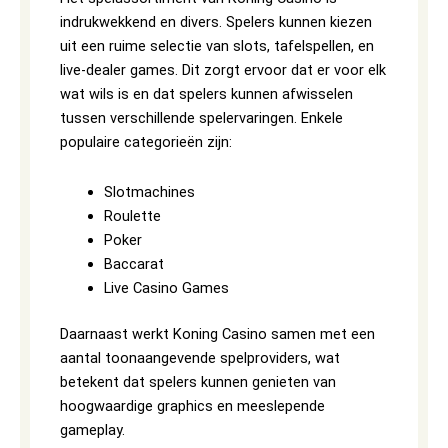
indrukwekkend en divers. Spelers kunnen kiezen
uit een ruime selectie van slots, tafelspellen, en
live-dealer games. Dit zorgt ervoor dat er voor elk
wat wils is en dat spelers kunnen afwisselen
tussen verschillende spelervaringen. Enkele
populaire categorieën zijn:
Slotmachines
Roulette
Poker
Baccarat
Live Casino Games
Daarnaast werkt Koning Casino samen met een
aantal toonaangevende spelproviders, wat
betekent dat spelers kunnen genieten van
hoogwaardige graphics en meeslepende
gameplay.