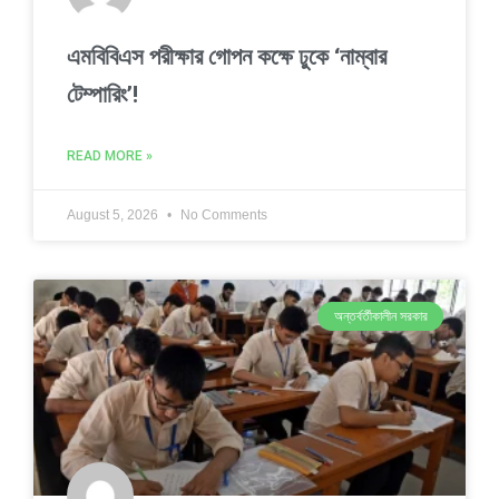
এমবিবিএস পরীক্ষার গোপন কক্ষে ঢুকে ‘নাম্বার
টেম্পারিং’!
READ MORE »
August 5, 2026
No Comments
অন্তর্বর্তীকালীন সরকার