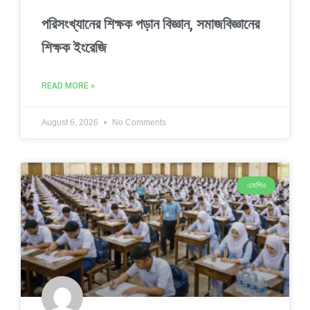
পরিসংখ্যানের শিক্ষক পড়ান বিজ্ঞান, সমাজবিজ্ঞানের
শিক্ষক ইংরেজি
READ MORE »
August 6, 2026
No Comments
এমপিও