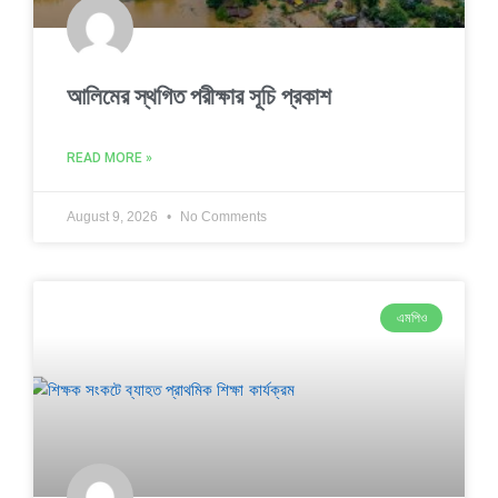
আলিমের স্থগিত পরীক্ষার সূচি প্রকাশ
READ MORE »
August 9, 2026
No Comments
এমপিও