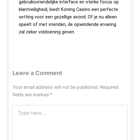
gebruiksvriendelijke interface en sterke focus op
klantveiligheid, biedt Koning Casino een perfecte
setting voor een gezellige avond. Of je nu alleen
speelt of met vrienden, de opwindende ervaring
zal zeker voldoening geven.
Leave a Comment
Your email address will not be published.
Required
fields are marked
*
Type
here..