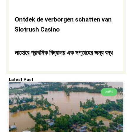
Ontdek de verborgen schatten van
Slotrush Casino
লাহোরে প্রাথমিক বিদ্যালয় এক সপ্তাহের জন্য বন্ধ
Latest Post
এমপিও