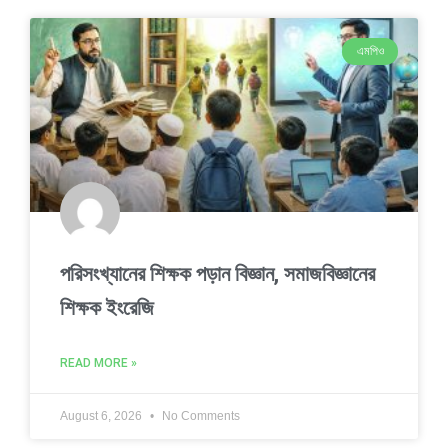
এমপিও
পরিসংখ্যানের শিক্ষক পড়ান বিজ্ঞান, সমাজবিজ্ঞানের
শিক্ষক ইংরেজি
READ MORE »
August 6, 2026
No Comments