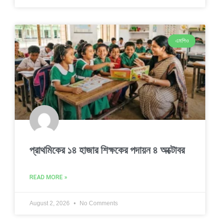
এমপিও
প্রাথমিকের ১৪ হাজার শিক্ষকের পদায়ন ৪ অক্টোবর
READ MORE »
August 2, 2026
No Comments