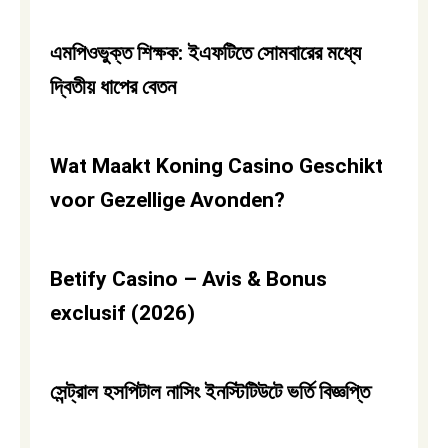
এমপিওভুক্ত শিক্ষক: ইএফটিতে সোমবারের মধ্যে
দ্বিতীয় ধাপের বেতন
Wat Maakt Koning Casino Geschikt
voor Gezellige Avonden?
Betify Casino – Avis & Bonus
exclusif (2026)
সেন্ট্রাল হসপিটাল নাসিং ইনস্টিটিউটে ভর্তি বিজ্ঞপ্তি