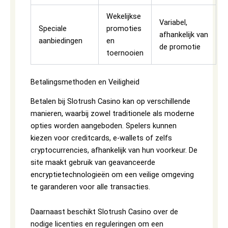
Wekelijkse
Variabel,
Speciale
promoties
afhankelijk van
aanbiedingen
en
de promotie
toernooien
Betalingsmethoden en Veiligheid
Betalen bij Slotrush Casino kan op verschillende
manieren, waarbij zowel traditionele als moderne
opties worden aangeboden. Spelers kunnen
kiezen voor creditcards, e-wallets of zelfs
cryptocurrencies, afhankelijk van hun voorkeur. De
site maakt gebruik van geavanceerde
encryptietechnologieën om een veilige omgeving
te garanderen voor alle transacties.
Daarnaast beschikt Slotrush Casino over de
nodige licenties en reguleringen om een