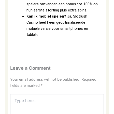
spelers ontvangen een bonus tot 100% op
hun eerste storting plus extra spins.
Kan ik mobiel spelen?
Ja, Slotrush
Casino heeft een geoptimaliseerde
mobiele versie voor smartphones en
tablets.
Leave a Comment
Your email address will not be published.
Required
fields are marked
*
Type
here..