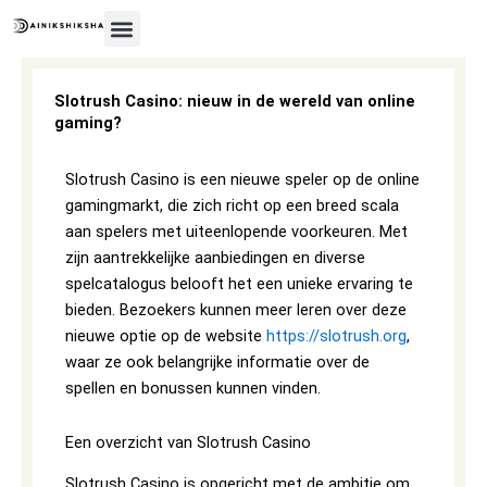
Skip
to
content
অন্তর্বর্তীকালীন সরকার
Slotrush Casino: nieuw in de wereld van online
gaming?
Slotrush Casino is een nieuwe speler op de online
gamingmarkt, die zich richt op een breed scala
aan spelers met uiteenlopende voorkeuren. Met
zijn aantrekkelijke aanbiedingen en diverse
spelcatalogus belooft het een unieke ervaring te
bieden. Bezoekers kunnen meer leren over deze
nieuwe optie op de website
https://slotrush.org
,
waar ze ook belangrijke informatie over de
spellen en bonussen kunnen vinden.
Een overzicht van Slotrush Casino
Slotrush Casino is opgericht met de ambitie om