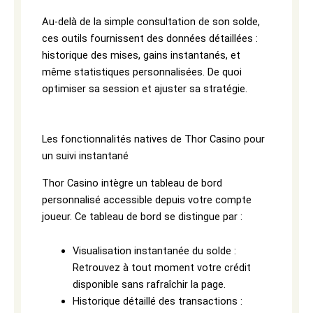
Au-delà de la simple consultation de son solde,
ces outils fournissent des données détaillées :
historique des mises, gains instantanés, et
même statistiques personnalisées. De quoi
optimiser sa session et ajuster sa stratégie.
Les fonctionnalités natives de Thor Casino pour
un suivi instantané
Thor Casino intègre un tableau de bord
personnalisé accessible depuis votre compte
joueur. Ce tableau de bord se distingue par :
Visualisation instantanée du solde :
Retrouvez à tout moment votre crédit
disponible sans rafraîchir la page.
Historique détaillé des transactions :