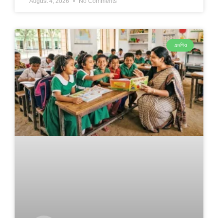
August 4, 2026
No Comments
এমপিও