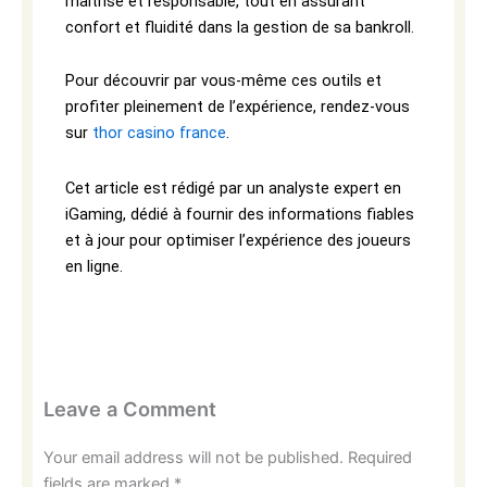
maîtrisé et responsable, tout en assurant
confort et fluidité dans la gestion de sa bankroll.
Pour découvrir par vous-même ces outils et
profiter pleinement de l’expérience, rendez-vous
sur
thor casino france
.
Cet article est rédigé par un analyste expert en
iGaming, dédié à fournir des informations fiables
et à jour pour optimiser l’expérience des joueurs
en ligne.
Leave a Comment
Your email address will not be published.
Required
fields are marked
*