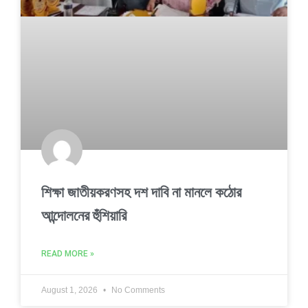
শিক্ষা জাতীয়করণসহ দশ দাবি না মানলে কঠোর
আন্দোলনের হুঁশিয়ারি
READ MORE »
August 1, 2026
No Comments