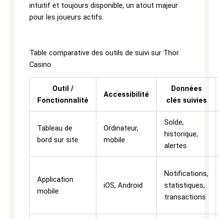
intuitif et toujours disponible, un atout majeur
pour les joueurs actifs.
Table comparative des outils de suivi sur Thor
Casino
Outil /
Données
Accessibilité
Fonctionnalité
clés suivies
Solde,
Tableau de
Ordinateur,
historique,
bord sur site
mobile
alertes
Notifications,
Application
iOS, Android
statistiques,
mobile
transactions