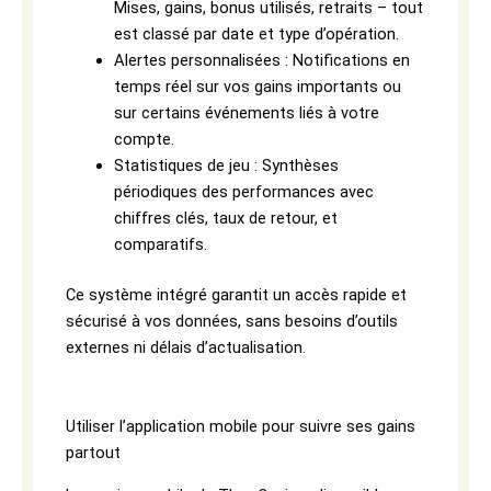
Mises, gains, bonus utilisés, retraits – tout
est classé par date et type d’opération.
Alertes personnalisées : Notifications en
temps réel sur vos gains importants ou
sur certains événements liés à votre
compte.
Statistiques de jeu : Synthèses
périodiques des performances avec
chiffres clés, taux de retour, et
comparatifs.
Ce système intégré garantit un accès rapide et
sécurisé à vos données, sans besoins d’outils
externes ni délais d’actualisation.
Utiliser l’application mobile pour suivre ses gains
partout