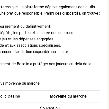
té technique. La plateforme déploie également des outils
une pratique responsable. Parmi ces dispositifs, on trouve :
porairement ou définitivement.
dépôts, les pertes et la durée des sessions.
e jeu et les dépenses engagées.
de et aux associations spécialisées.
risque d’addiction disponible sur le site.
gement de Betclic à protéger ses joueurs au-delà de la
c vs moyenne du marché
clic Casino
Moyenne du marché
Souvent oui