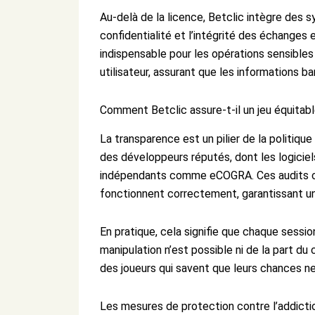
Au-delà de la licence, Betclic intègre des
confidentialité et l’intégrité des échanges 
indispensable pour les opérations sensibles
utilisateur, assurant que les informations b
Comment Betclic assure-t-il un jeu équitabl
La transparence est un pilier de la politiqu
des développeurs réputés, dont les logicie
indépendants comme eCOGRA. Ces audits ce
fonctionnent correctement, garantissant un 
En pratique, cela signifie que chaque sessi
manipulation n’est possible ni de la part du
des joueurs qui savent que leurs chances ne
Les mesures de protection contre l’addictio