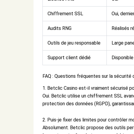
Chiffrement SSL
Oui, derni
Audits RNG
Réalisés r
Outils de jeu responsable
Large pane
Support client dédié
Disponible
FAQ : Questions fréquentes sur la sécurité 
1. Betclic Casino est-il vraiment sécurisé 
Oui. Betclic utilise un chiffrement SSL ava
protection des données (RGPD), garantissant
2. Puis-je fixer des limites pour contrôler m
Absolument. Betclic propose des outils pers