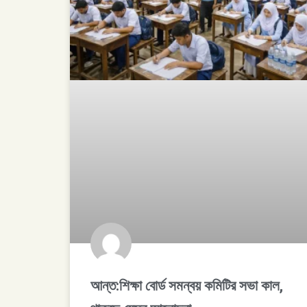
আন্ত:শিক্ষা বোর্ড সমন্বয় কমিটির সভা কাল,