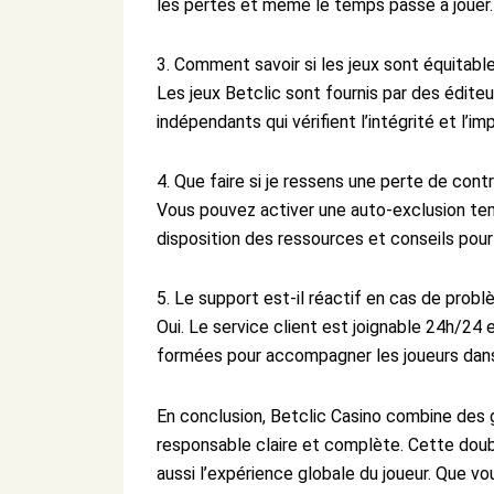
les pertes et même le temps passé à jouer.
3. Comment savoir si les jeux sont équitabl
Les jeux Betclic sont fournis par des édite
indépendants qui vérifient l’intégrité et l’im
4. Que faire si je ressens une perte de contr
Vous pouvez activer une auto-exclusion tem
disposition des ressources et conseils pour 
5. Le support est-il réactif en cas de problè
Oui. Le service client est joignable 24h/24 
formées pour accompagner les joueurs dans 
En conclusion, Betclic Casino combine des 
responsable claire et complète. Cette dou
aussi l’expérience globale du joueur. Que v