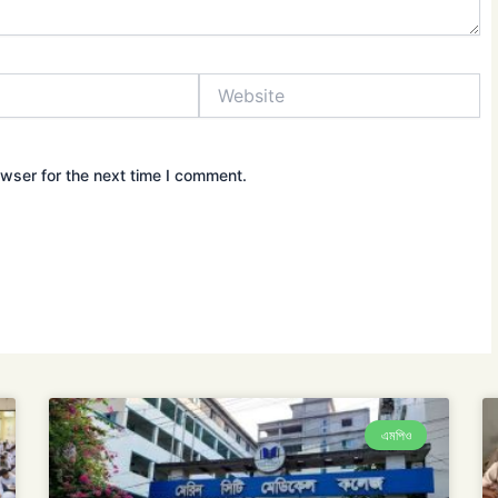
Website
wser for the next time I comment.
এমপিও