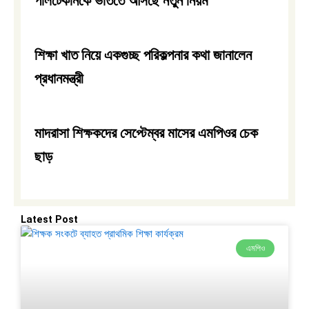
পলিটেকনিকে ভর্তিতে আসছে নতুন নিয়ম
শিক্ষা খাত নিয়ে একগুচ্ছ পরিকল্পনার কথা জানালেন
প্রধানমন্ত্রী
মাদরাসা শিক্ষকদের সেপ্টেম্বর মাসের এমপিওর চেক
ছাড়
Latest Post
এমপিও