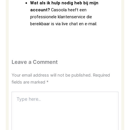
Wat als ik hulp nodig heb bij mijn
account?
Casoola heeft een
professionele klantenservice die
bereikbaar is via live chat en e-mail.
Leave a Comment
Your email address will not be published.
Required
fields are marked
*
Type
here..