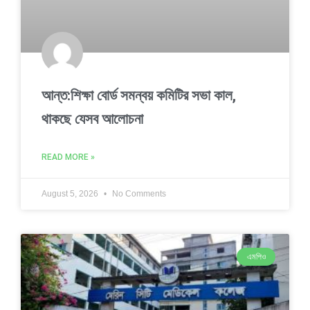
আন্ত:শিক্ষা বোর্ড সমন্বয় কমিটির সভা কাল,
থাকছে যেসব আলোচনা
READ MORE »
August 5, 2026
No Comments
এমপিও