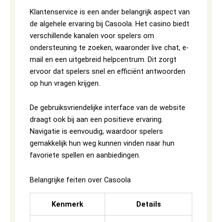
Klantenservice is een ander belangrijk aspect van
de algehele ervaring bij Casoola. Het casino biedt
verschillende kanalen voor spelers om
ondersteuning te zoeken, waaronder live chat, e-
mail en een uitgebreid helpcentrum. Dit zorgt
ervoor dat spelers snel en efficiënt antwoorden
op hun vragen krijgen.
De gebruiksvriendelijke interface van de website
draagt ook bij aan een positieve ervaring.
Navigatie is eenvoudig, waardoor spelers
gemakkelijk hun weg kunnen vinden naar hun
favoriete spellen en aanbiedingen.
Belangrijke feiten over Casoola
Kenmerk
Details