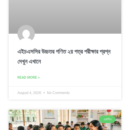
এইচএসসির উচ্চতর গণিত ২য় পত্র পরীক্ষার প্রশ্ন
দেখুন এখানে
READ MORE »
August 4, 2026
No Comments
এমপিও