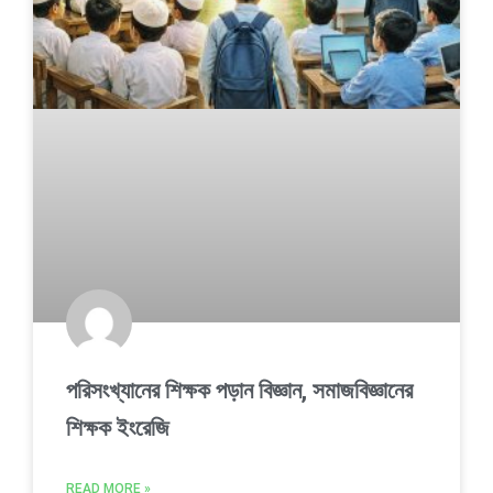
পরিসংখ্যানের শিক্ষক পড়ান বিজ্ঞান, সমাজবিজ্ঞানের
শিক্ষক ইংরেজি
READ MORE »