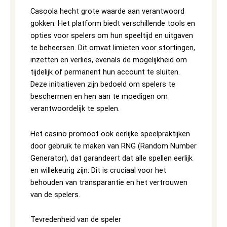
Casoola hecht grote waarde aan verantwoord
gokken. Het platform biedt verschillende tools en
opties voor spelers om hun speeltijd en uitgaven
te beheersen. Dit omvat limieten voor stortingen,
inzetten en verlies, evenals de mogelijkheid om
tijdelijk of permanent hun account te sluiten.
Deze initiatieven zijn bedoeld om spelers te
beschermen en hen aan te moedigen om
verantwoordelijk te spelen.
Het casino promoot ook eerlijke speelpraktijken
door gebruik te maken van RNG (Random Number
Generator), dat garandeert dat alle spellen eerlijk
en willekeurig zijn. Dit is cruciaal voor het
behouden van transparantie en het vertrouwen
van de spelers.
Tevredenheid van de speler