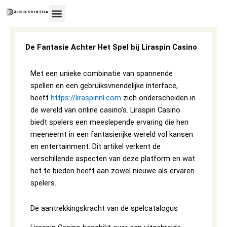
Skip
to
content
অন্তর্বর্তীকালীন সরকার
De Fantasie Achter Het Spel bij Liraspin Casino
Met een unieke combinatie van spannende
spellen en een gebruiksvriendelijke interface,
heeft
https://liraspinnl.com
zich onderscheiden in
de wereld van online casino’s. Liraspin Casino
biedt spelers een meeslepende ervaring die hen
meeneemt in een fantasierijke wereld vol kansen
en entertainment. Dit artikel verkent de
verschillende aspecten van deze platform en wat
het te bieden heeft aan zowel nieuwe als ervaren
spelers.
De aantrekkingskracht van de spelcatalogus