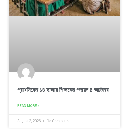
প্রাথমিকের ১৪ হাজার শিক্ষকের পদায়ন ৪ অক্টোবর
READ MORE »
August 2, 2026
No Comments