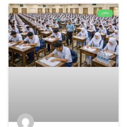
এমপিও