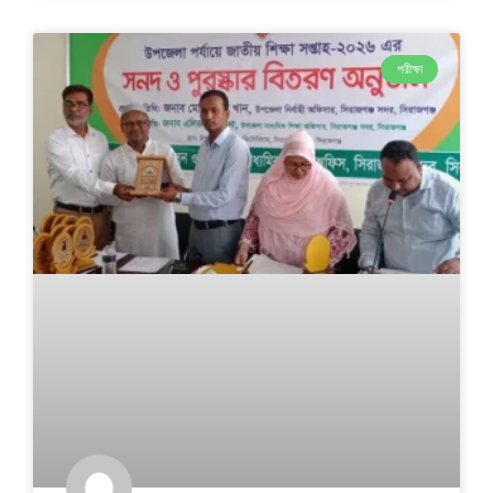
পরীক্ষা