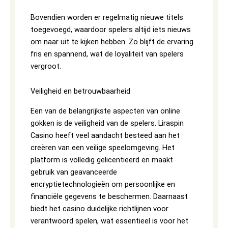
Bovendien worden er regelmatig nieuwe titels
toegevoegd, waardoor spelers altijd iets nieuws
om naar uit te kijken hebben. Zo blijft de ervaring
fris en spannend, wat de loyaliteit van spelers
vergroot.
Veiligheid en betrouwbaarheid
Een van de belangrijkste aspecten van online
gokken is de veiligheid van de spelers. Liraspin
Casino heeft veel aandacht besteed aan het
creëren van een veilige speelomgeving. Het
platform is volledig gelicentieerd en maakt
gebruik van geavanceerde
encryptietechnologieën om persoonlijke en
financiële gegevens te beschermen. Daarnaast
biedt het casino duidelijke richtlijnen voor
verantwoord spelen, wat essentieel is voor het