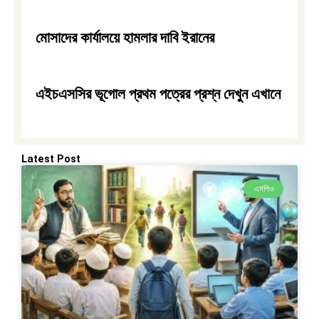
মোসাদের কার্যালয়ে হামলার দাবি ইরানের
এইচএসসির ভূগোল প্রথম পত্রের প্রশ্ন দেখুন এখানে
Latest Post
এমপিও