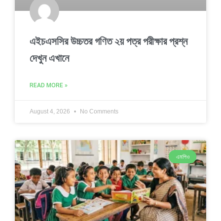
এইচএসসির উচ্চতর গণিত ২য় পত্র পরীক্ষার প্রশ্ন
দেখুন এখানে
READ MORE »
August 4, 2026
No Comments
এমপিও