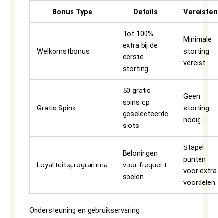
Bonus Type
Details
Vereisten
Tot 100%
Minimale
extra bij de
Welkomstbonus
storting
eerste
vereist
storting
50 gratis
Geen
spins op
Gratis Spins
storting
geselecteerde
nodig
slots
Stapel
Beloningen
punten
Loyaliteitsprogramma
voor frequent
voor extra
spelen
voordelen
Ondersteuning en gebruikservaring