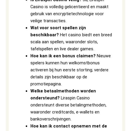
Casino is volledig gelicentieerd en maakt
gebruik van encryptietechnologie voor
veilige transacties.
Wat voor soort spellen zijn
beschikbaar?
Het casino biedt een breed
scala aan spellen, waaronder slots,
tafelspellen en live dealer games.
Hoe kan ik een bonus claimen?
Nieuwe
spelers kunnen hun welkomstbonus
activeren bij hun eerste storting; verdere
details zijn beschikbaar op de
promotiepagina.
Welke betaalmethoden worden
ondersteund?
Liraspin Casino
ondersteunt diverse betalingmethoden,
waaronder creditcards, e-wallets en
bankoverschrijvingen.
Hoe kan ik contact opnemen met de