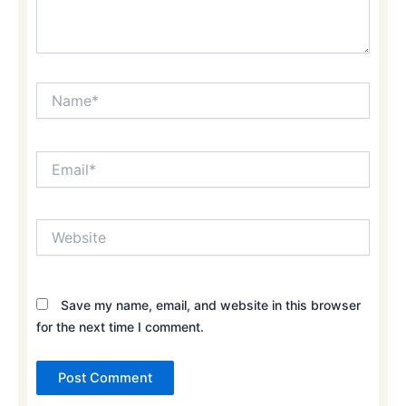
Name*
Email*
Website
Save my name, email, and website in this browser
for the next time I comment.