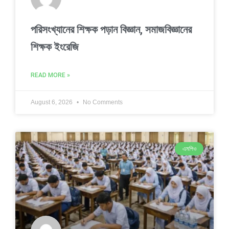
পরিসংখ্যানের শিক্ষক পড়ান বিজ্ঞান, সমাজবিজ্ঞানের
শিক্ষক ইংরেজি
READ MORE »
August 6, 2026
No Comments
এমপিও