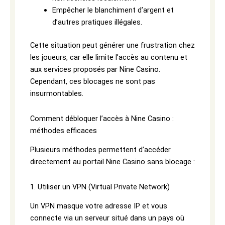
Empêcher le blanchiment d’argent et
d’autres pratiques illégales.
Cette situation peut générer une frustration chez
les joueurs, car elle limite l’accès au contenu et
aux services proposés par Nine Casino.
Cependant, ces blocages ne sont pas
insurmontables.
Comment débloquer l’accès à Nine Casino :
méthodes efficaces
Plusieurs méthodes permettent d’accéder
directement au portail Nine Casino sans blocage :
1. Utiliser un VPN (Virtual Private Network)
Un VPN masque votre adresse IP et vous
connecte via un serveur situé dans un pays où