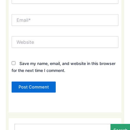
Email*
Website
Save my name, email, and website in this browser
for the next time I comment.
Search