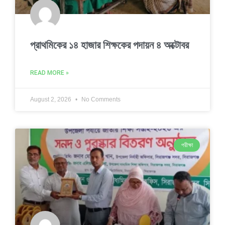
প্রাথমিকের ১৪ হাজার শিক্ষকের পদায়ন ৪ অক্টোবর
READ MORE »
August 2, 2026
No Comments
পরীক্ষা