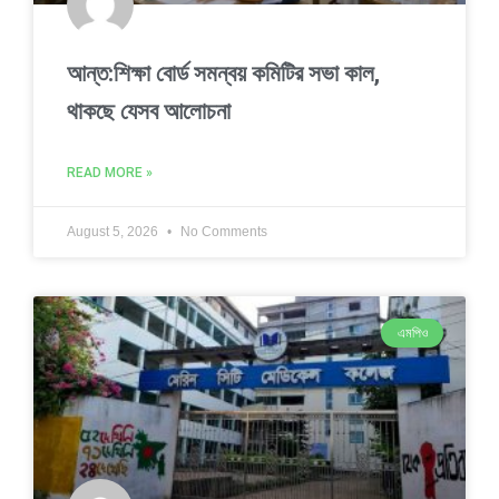
আন্ত:শিক্ষা বোর্ড সমন্বয় কমিটির সভা কাল,
থাকছে যেসব আলোচনা
READ MORE »
August 5, 2026
No Comments
এমপিও