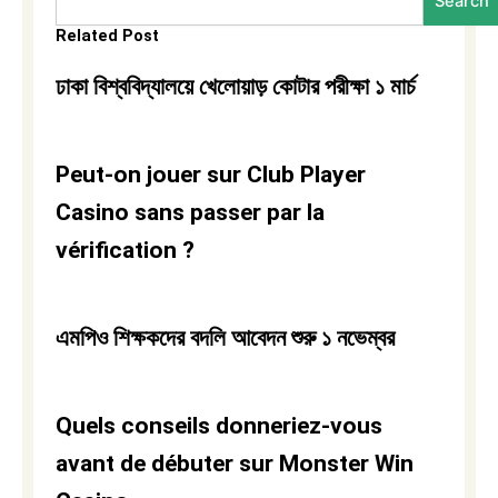
Search
Related Post
ঢাকা বিশ্ববিদ্যালয়ে খেলোয়াড় কোটার পরীক্ষা ১ মার্চ
Peut-on jouer sur Club Player
Casino sans passer par la
vérification ?
এমপিও শিক্ষকদের বদলি আবেদন শুরু ১ নভেম্বর
Quels conseils donneriez-vous
avant de débuter sur Monster Win