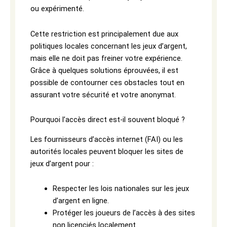
ou expérimenté.
Cette restriction est principalement due aux
politiques locales concernant les jeux d’argent,
mais elle ne doit pas freiner votre expérience.
Grâce à quelques solutions éprouvées, il est
possible de contourner ces obstacles tout en
assurant votre sécurité et votre anonymat.
Pourquoi l’accès direct est-il souvent bloqué ?
Les fournisseurs d’accès internet (FAI) ou les
autorités locales peuvent bloquer les sites de
jeux d’argent pour :
Respecter les lois nationales sur les jeux
d’argent en ligne.
Protéger les joueurs de l’accès à des sites
non licenciés localement.