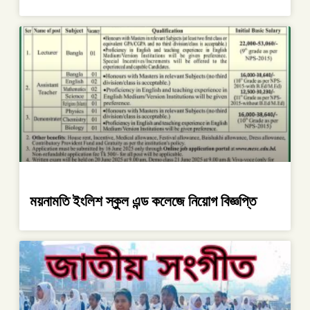
ময়নামতি ইংলিশ স্কুল এন্ড কলেজে নিয়োগ বিজ্ঞপ্তি