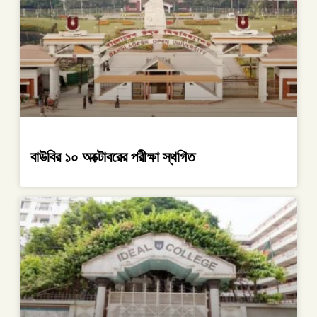
বাউবির ১০ অক্টোবরের পরীক্ষা স্থগিত